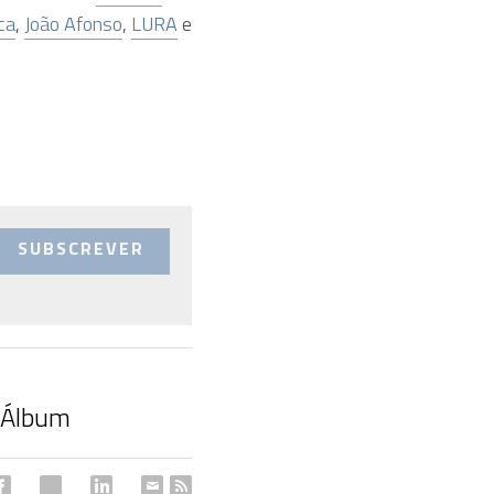
ca
, 
João Afonso
, 
LURA
 e 
SUBSCREVER
o Álbum