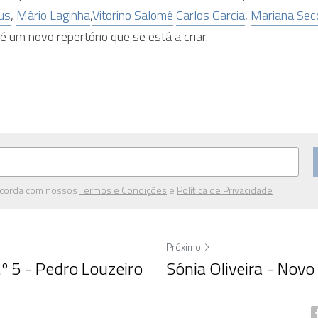
us
, 
Mário Laginha
,
Vitorino Salomé
Carlos Garcia
, 
Mariana Sec
́ um novo repertório que se está a criar.
oncorda com nossos
Termos e Condições
e
Política de Privacidade
Próximo
º 5 - Pedro Louzeiro
Sónia Oliveira - Nov