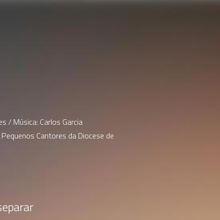
s / Música: Carlos Garcia
s Pequenos Cantores da Diocese de 
separar