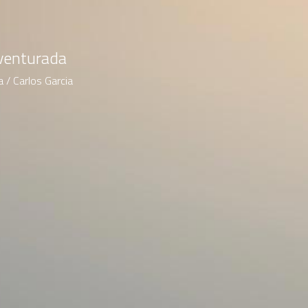
venturada
 / Carlos Garcia