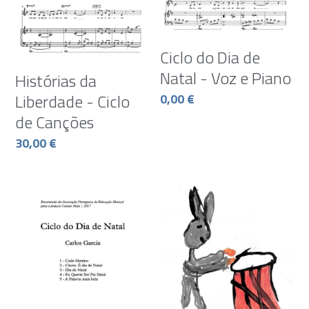
Works 2
Junior Orchestra
Ciclo do Dia de
String Orchestra
Children Choir
Busca
Natal - Voz e Piano
Histórias da
Wind Orchestra / Big Band
Mixed Choir
Liberdade - Ciclo
0,00 €
Contacts
de Canções
Musical Theater
30,00 €
Voice & Piano
Liturgical music
Other arrangments
Live performances