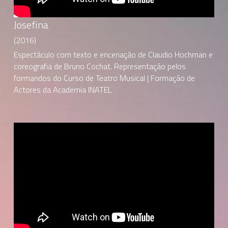
Josefina
(2016)
Espectáculo com texto e encenação de Claudio Hochman e 
coreografia de Bruno Cochat. Representação pelos 
formandos do Curso de Teatro Musical | Formação de 
Actores da Academia INATEL