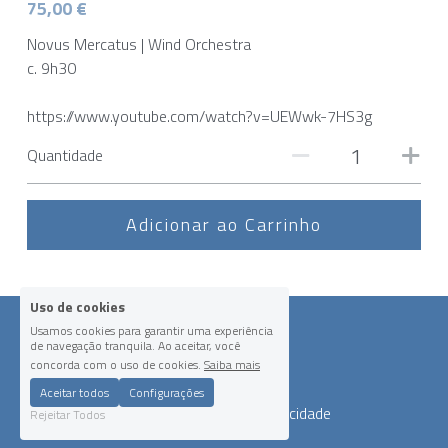
75,00 €
Novus Mercatus | Wind Orchestra
c. 9h30
https://www.youtube.com/watch?v=UEWwk-7HS3g
Quantidade
Adicionar ao Carrinho
Uso de cookies
Usamos cookies para garantir uma experiência
de navegação tranquila. Ao aceitar, você
concorda com o uso de cookies.
Saiba mais
Aceitar todos
Configurações
Termos e Condições
Política de Privacidade
Rejeitar Todos